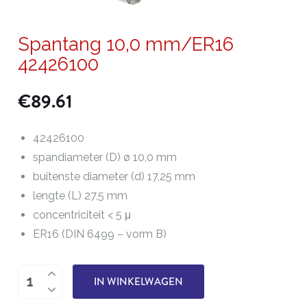
Spantang 10,0 mm/ER16
42426100
€
89.61
42426100
spandiameter (D) ø 10,0 mm
buitenste diameter (d) 17,25 mm
lengte (L) 27,5 mm
concentriciteit < 5 μ
ER16 (DIN 6499 – vorm B)
Spantang
IN WINKELWAGEN
10,0