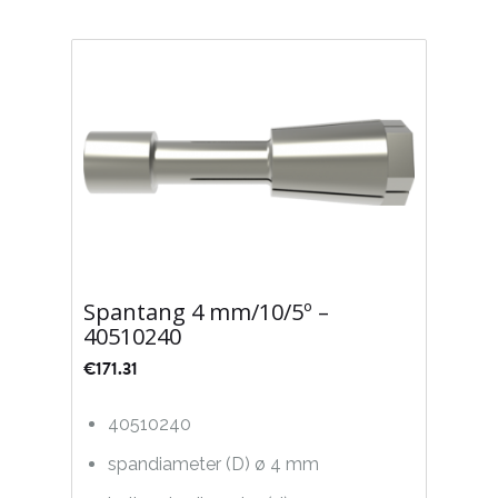
Spantang 4 mm/10/5º –
40510240
€
171.31
40510240
spandiameter (D) ø 4 mm