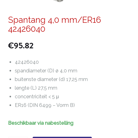
Spantang 4,0 mm/ER16
42426040
€
95.82
42426040
spandiameter (D) ø 4,0 mm
buitenste diameter (d) 17,25 mm
lengte (L) 27,5 mm
concentriciteit < 5 μ
ER16 (DIN 6499 – Vorm B)
Beschikbaar via nabestelling