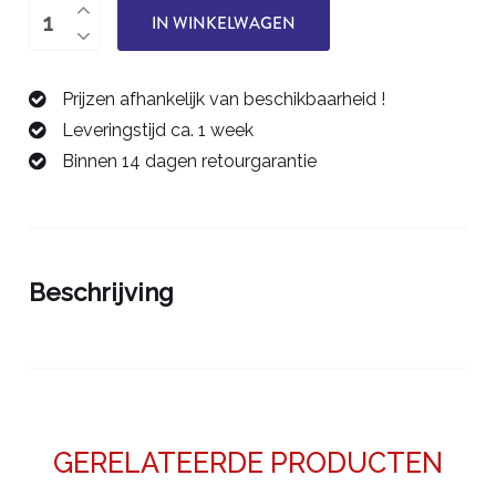
Spantang
IN WINKELWAGEN
4,0
mm/ER16
Prijzen afhankelijk van beschikbaarheid !
42426040
Leveringstijd ca. 1 week
aantal
Binnen 14 dagen retourgarantie
Beschrijving
GERELATEERDE PRODUCTEN