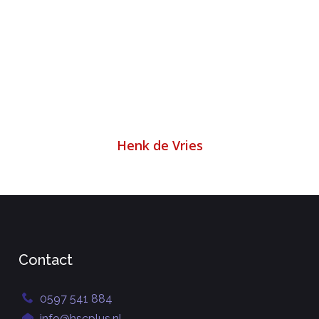
Henk de Vries
Contact
0597 541 884
info@hscplus.nl