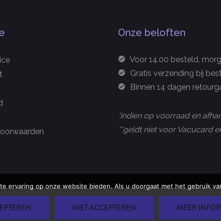
e
Onze beloften
Voor 14.00 besteld, morge
ice
Gratis verzending bij bes
t
Binnen 14 dagen retourga
d
*indien op voorraad en afhan
**geldt niet voor Vacucard
oorwaarden
te ervaring op onze website bieden. Als u doorgaat met het gebruik van
EPTEREN
NIET ACCEPTEREN
MEER INFOR
u Group B.V.