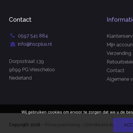
Contact
Informati
0597 541 884
Klantenserv
info@hscplus.nl
Mijn accoun
Verzending
Dorpsstraat 139
Retourbelei
9699 PG Vriescheloo
Contact
Nederland
Algemene v
Wij gebruiken cookies om ervoor te zorgen dat we u de bes
ACC
Copyright
2026
-
Privacyverklaring
-
Ontwikkeld door Best4