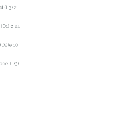
l (L3) 2
(D1) ø 24
(D2)ø 10
deel (D3)