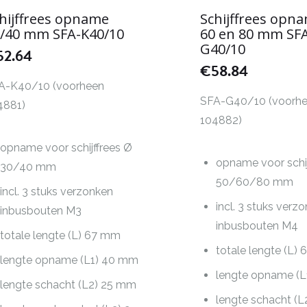
hijffrees opname
Schijffrees opna
/40 mm SFA-K40/10
60 en 80 mm SF
G40/10
52.64
€
58.84
A-K40/10 (voorheen
SFA-G40/10 (voorh
4881)
104882)
opname voor schijffrees Ø
opname voor schij
30/40 mm
50/60/80 mm
incl. 3 stuks verzonken
incl. 3 stuks verz
inbusbouten M3
inbusbouten M4
totale lengte (L) 67 mm
totale lengte (L)
lengte opname (L1) 40 mm
lengte opname (
lengte schacht (L2) 25 mm
lengte schacht (