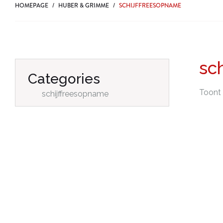
HOMEPAGE
/
HUBER & GRIMME
/
SCHIJFFREESOPNAME
sc
Categories
Toont 
schijffreesopname