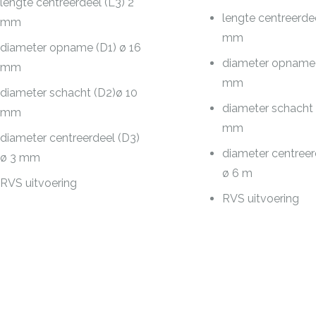
lengte centreerdeel (L3) 2
lengte centreerdee
mm
mm
diameter opname (D1) ø 16
diameter opname 
mm
mm
diameter schacht (D2)ø 10
diameter schacht 
mm
mm
diameter centreerdeel (D3)
diameter centreer
ø 3 mm
ø 6 m
RVS uitvoering
RVS uitvoering