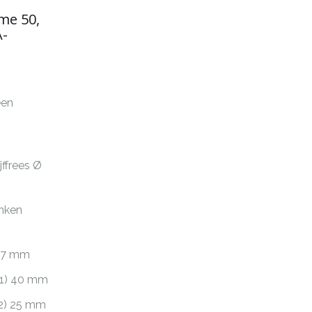
me 50,
A-
een
ffrees Ø
onken
 67 mm
L1) 40 mm
L2) 25 mm