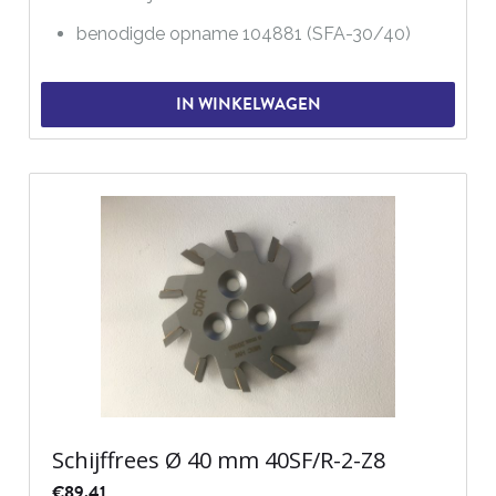
benodigde opname 104881 (SFA-30/40)
IN WINKELWAGEN
Schijffrees Ø 40 mm 40SF/R-2-Z8
€
89.41