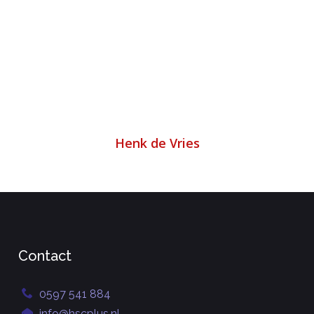
Henk de Vries
Contact
0597 541 884
info@hscplus.nl