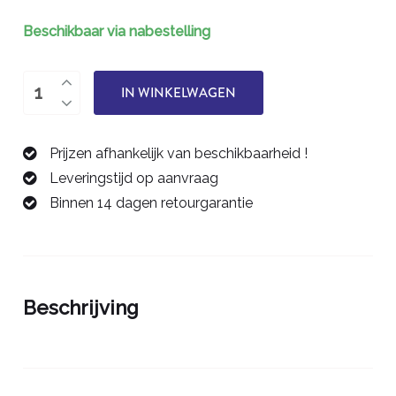
Beschikbaar via nabestelling
Spantang
IN WINKELWAGEN
1/8"
mm/8/5º
Prijzen afhankelijk van beschikbaarheid !
-
Leveringstijd op aanvraag
40508218
Binnen 14 dagen retourgarantie
aantal
Beschrijving