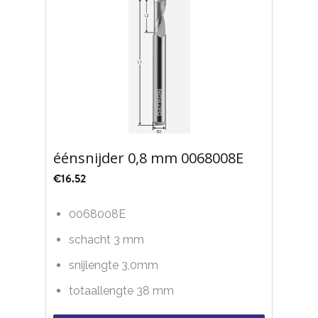
éénsnijder 0,8 mm 0068008E
€
16.52
0068008E
schacht 3 mm
snijlengte 3,0mm
totaallengte 38 mm