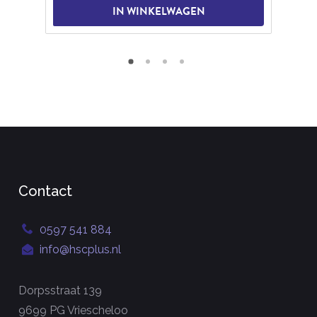
IN WINKELWAGEN
Contact
0597 541 884
info@hscplus.nl
Dorpsstraat 139
9699 PG Vriescheloo