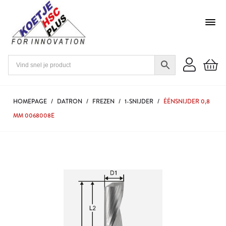
HOMEPAGE
/
DATRON
/
FREZEN
/
1-SNIJDER
/
ÉÉNSNIJDER 0,8
MM 0068008E