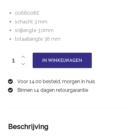
0068008E
schacht 3 mm
snijlengte 3,0mm
totaallengte 38 mm
éénsnijder
IN WINKELWAGEN
0,8
mm
Voor 14.00 besteld, morgen in huis
0068008E
Binnen 14 dagen retourgarantie
aantal
Beschrijving