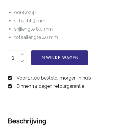
0068024E
schacht 3 mm
snijlengte 8,0 mm
totaallengte 40 mm
éénsnijder
IN WINKELWAGEN
2,4
mm
Voor 14.00 besteld, morgen in huis
0068024E
Binnen 14 dagen retourgarantie
aantal
Beschrijving