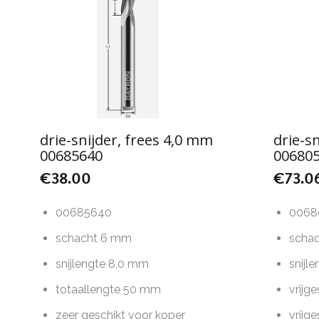
drie-snijder, frees 4,0 mm
drie-s
00685640
00680
€
38.00
€
73.0
00685640
0068
schacht 6 mm
scha
snijlengte 8,0 mm
snijl
totaallengte 50 mm
vrijg
zeer geschikt voor koper
vrijg