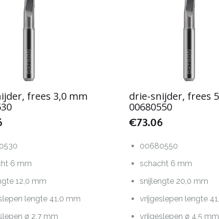
nijder, frees 3,0 mm
drie-snijder, frees
530
00680550
6
€
73.06
0530
00680550
cht 6 mm
schacht 6 mm
engte 12,0 mm
snijlengte 20,0 mm
eslepen lengte 41,0 mm
vrijgeslepen lengte 4
eslepen ø 2,7 mm
vrijgeslepen ø 4,5 m