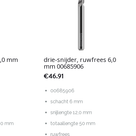
 5,0 mm
drie-snijder, ruwfrees 6,0
mm 00685906
€
46.91
00685906
schacht 6 mm
snijlengte 12,0 mm
1,0 mm
totaallengte 50 mm
m
ruwfrees