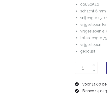
00680540
schacht 6 mm
snijlengte 15,
vrijgeslepen l
vrijgeslepen ø
totaallengte 
vrijgeslepen
gepolijst
drie-
snijder,
frees
Voor 14.00 be
4,0
Binnen 14 dag
mm
00680540
aantal