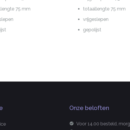
llengte 75 mm
totaallengte 75 mm
eslepen
vrijgeslepen
ijst
gepolijst
e
Onze beloften
Voor 14.00 besteld, morge
ice