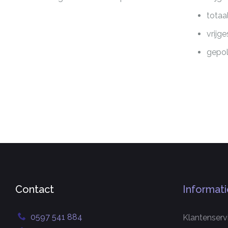
totaa
vrijg
gepol
Contact
Informati
0597 541 884
Klantenserv