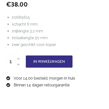
€
38.00
00685615
schacht 6 mm
snijlengte 3,2 mm
totaallengte 50 mm
zeer geschikt voor koper
drie-
IN WINKELWAGEN
snijder,
frees
Voor 14.00 besteld, morgen in huis
1,5
Binnen 14 dagen retourgarantie
mm
00685615
aantal