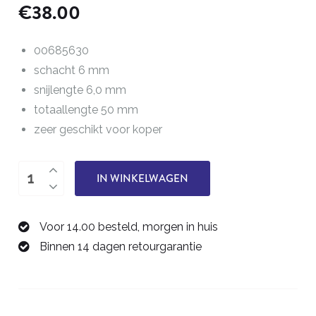
€
38.00
00685630
schacht 6 mm
snijlengte 6,0 mm
totaallengte 50 mm
zeer geschikt voor koper
drie-
IN WINKELWAGEN
snijder,
frees
Voor 14.00 besteld, morgen in huis
3,0
Binnen 14 dagen retourgarantie
mm
00685630
aantal