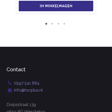
IN WINKELWAGEN
Contact
0597 541 884
info@hscplus.nl
Dorpsstraat 139
9699 PG Vriescheloo