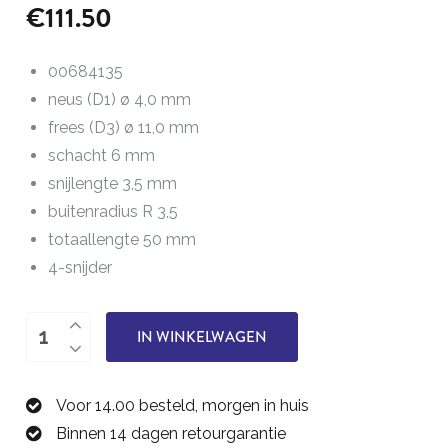
€
111.50
00684135
neus (D1) ø 4,0 mm
frees (D3) ø 11,0 mm
schacht 6 mm
snijlengte 3,5 mm
buitenradius R 3,5
totaallengte 50 mm
4-snijder
buitenradiusfrees
IN WINKELWAGEN
R
3,5
Voor 14.00 besteld, morgen in huis
00684135
Binnen 14 dagen retourgarantie
aantal