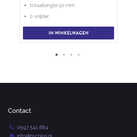
totaallengte 50 mm
2-snijder
IN WINKELWAGEN
Contact
0597 541 884
info@hscplus.nl