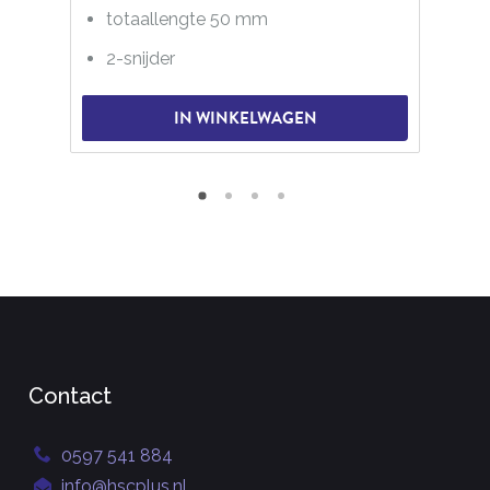
totaallengte 50 mm
2-snijder
IN WINKELWAGEN
Contact
0597 541 884
info@hscplus.nl