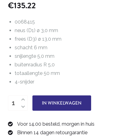
€
135.22
0068415
neus (D1) ø 3,0 mm
frees (D3) ø 13,0 mm
schacht 6 mm
snijlengte 5,0 mm
buitenradius R 5,0
totaallengte 50 mm
4-snijder
buitenradiusfrees
IN WINKELWAGEN
R
5,0
Voor 14.00 besteld, morgen in huis
mm
Binnen 14 dagen retourgarantie
0068415