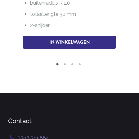
buitenradius R 1,0
totaallengte 50 mm
2-snijder
IN WINKELWAGEN
Contact
0597 541 884