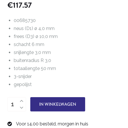
€
117.57
00685730
neus (D1) ø 4,0 mm
frees (D3) ø 10,0 mm
schacht 6 mm
snijlengte 3,0 mm
buitenradius R 3,0
totaallengte 50 mm
3-snijder
gepolijst
buitenradiusfrees
IN WINKELWAGEN
R
3,0
Voor 14.00 besteld, morgen in huis
mm