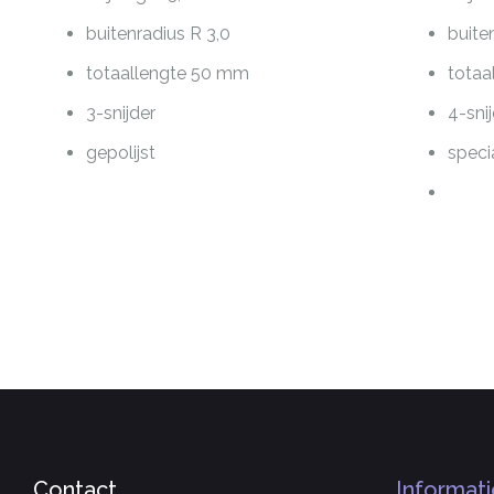
buitenradius R 3,0
buite
totaallengte 50 mm
totaa
3-snijder
4-sni
gepolijst
speci
Contact
Informati