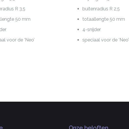
nradius R 3,5
buitenradius R 2,5
llengte 50 mm
totaallengte 50 mm
jder
4-snijder
aal voor de ‘Neo’
speciaal voor de ‘Neo
e
Onze beloften