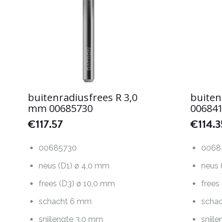
buitenradiusfrees R 3,0
buiten
mm 00685730
00684
€
117.57
€
114.3
00685730
0068
neus (D1) ø 4,0 mm
neus 
frees (D3) ø 10,0 mm
frees
schacht 6 mm
scha
snijlengte 3,0 mm
snijl