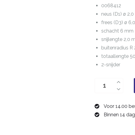
0068412
neus (D1) ø 2,
frees (D3) ø 6
schacht 6 mm
snijlengte 2,0
buitenradius R 
totaallengte 
2-snijder
buitenradiusfrees
R
2,0
Voor 14.00 be
mm
Binnen 14 dag
0068412
aantal