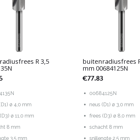
radiusfrees R 3,5
buitenradiusfrees R
135N
mm 00684125N
5
€
77.83
4135N
00684125N
(D1) ø 4,0 mm
neus (D1) ø 3,0 mm
 (D3) ø 11,0 mm
frees (D3) ø 8,0 mm
cht 8 mm
schacht 8 mm
engte 3,5 mm
snijlengte 2,5 mm