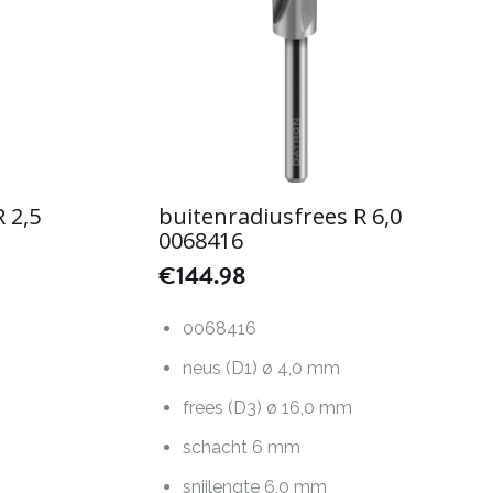
 2,5
buitenradiusfrees R 6,0
0068416
€
144.98
0068416
neus (D1) ø 4,0 mm
frees (D3) ø 16,0 mm
schacht 6 mm
snijlengte 6,0 mm