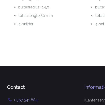
buitenradius R 4,0
buite
totaallengte 50 mm
totaa
4-snijder
4-sni
Contact
Informati
0597 541 884
Klantenserv