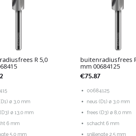
radiusfrees R 5,0
buitenradiusfrees R
68415
mm 00684125
22
€
75.87
415
00684125
(D1) ø 3,0 mm
neus (D1) ø 3,0 mm
 (D3) ø 13,0 mm
frees (D3) ø 8,0 mm
cht 6 mm
schacht 6 mm
engte 5,0 mm
snijlengte 2,5 mm