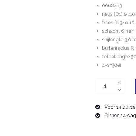
0068413
neus (D1) ø 4,
frees (D3) ø 1
schacht 6 mm
snijlengte 3,0
buitenradius R 
totaallengte 
4-snijder
buitenradiusfrees
R
3,0
Voor 14.00 be
0068413
Binnen 14 dag
aantal