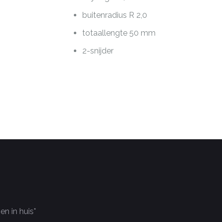
buitenradius R 2,0
totaallengte 50 mm
2-snijder
n in huis*