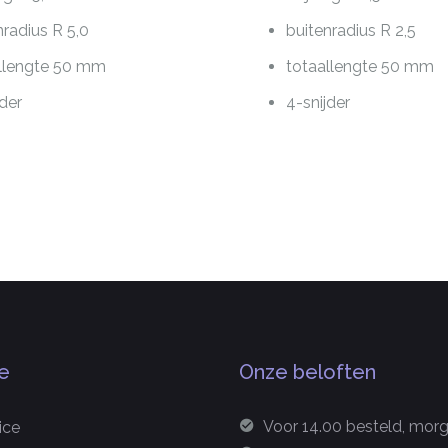
nradius R 5,0
buitenradius R 2,5
llengte 50 mm
totaallengte 50 mm
jder
4-snijder
e
Onze beloften
Voor 14.00 besteld, morge
ice