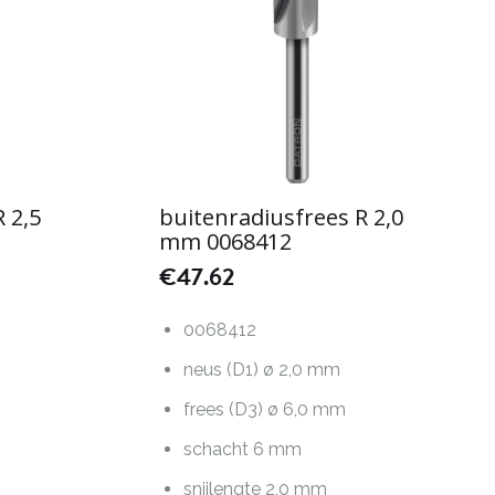
 2,5
buitenradiusfrees R 2,0
mm 0068412
€
47.62
0068412
neus (D1) ø 2,0 mm
frees (D3) ø 6,0 mm
schacht 6 mm
snijlengte 2,0 mm