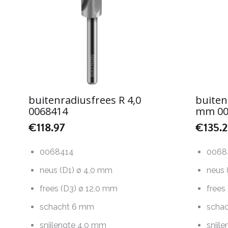
buitenradiusfrees R 4,0
buiten
0068414
mm 00
€
118.97
€
135.
0068414
0068
neus (D1) ø 4,0 mm
neus 
frees (D3) ø 12,0 mm
frees
schacht 6 mm
scha
snijlengte 4,0 mm
snijl