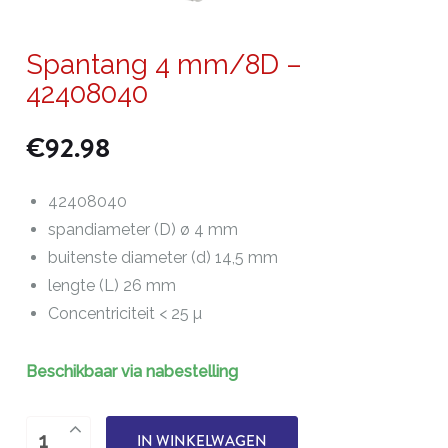
Spantang 4 mm/8D –
42408040
€
92.98
42408040
spandiameter (D) ø 4 mm
buitenste diameter (d) 14,5 mm
lengte (L) 26 mm
Concentriciteit < 25 µ
Beschikbaar via nabestelling
Spantang
IN WINKELWAGEN