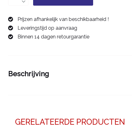
4
mm/8D
Prijzen afhankelijk van beschikbaarheid !
-
Leveringstijd op aanvraag
42408040
Binnen 14 dagen retourgarantie
aantal
Beschrijving
GERELATEERDE PRODUCTEN