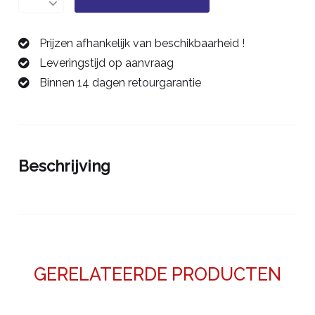
2
mm/10D
Prijzen afhankelijk van beschikbaarheid !
-
Leveringstijd op aanvraag
42410020
Binnen 14 dagen retourgarantie
aantal
Beschrijving
GERELATEERDE PRODUCTEN