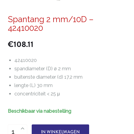
Spantang 2 mm/10D –
42410020
€
108.11
42410020
spandiameter (D) ø 2 mm
buitenste diameter (d) 17,2 mm
lengte (L) 30 mm
concentriciteit < 25 μ
Beschikbaar via nabestelling
Spantang
IN WINKELWAGEN