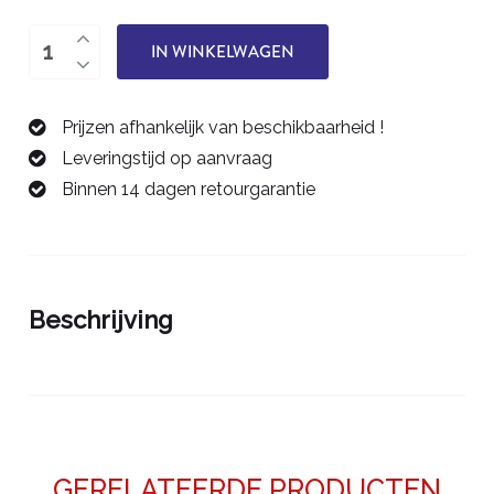
Spantang
IN WINKELWAGEN
1,0
mm/6D
Prijzen afhankelijk van beschikbaarheid !
-
Leveringstijd op aanvraag
42406010
Binnen 14 dagen retourgarantie
aantal
Beschrijving
GERELATEERDE PRODUCTEN