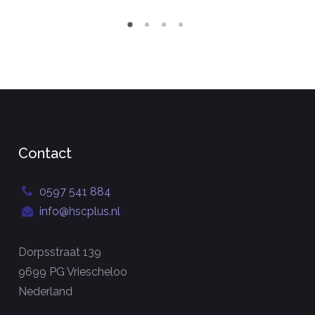
Contact
0597 541 884
info@hscplus.nl
Dorpsstraat 139
9699 PG Vriescheloo
Nederland