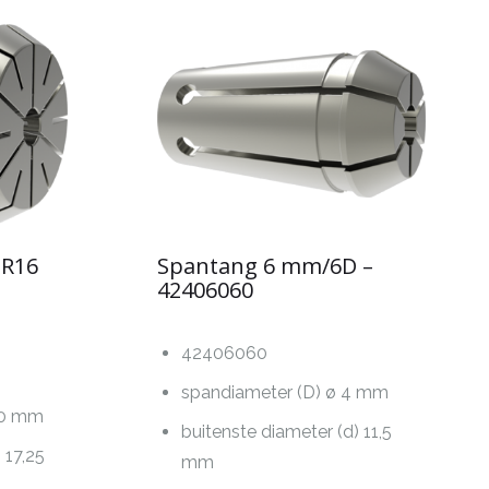
ER16
Spantang 6 mm/6D –
42406060
42406060
spandiameter (D) ø 4 mm
,0 mm
buitenste diameter (d) 11,5
 17,25
mm