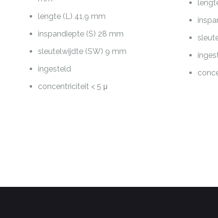
lengt
lengte (L) 41,9 mm
inspa
inspandiepte (S) 28 mm
sleut
sleutelwijdte (SW) 9 mm
inges
ingesteld
concen
concentriciteit < 5 μ