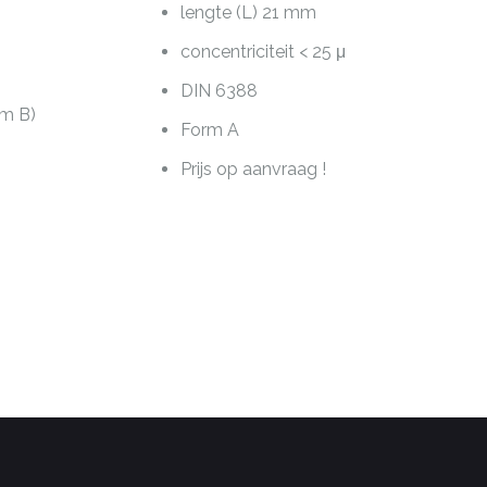
lengte (L) 21 mm
concentriciteit < 25 μ
DIN 6388
rm B)
Form A
Prijs op aanvraag !