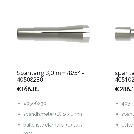
Spantang 3,0 mm/8/5º –
spant
40508230
40510
€
166.85
€
286.
40508230
4051
spandiameter (D) ø 3,0 mm
spand
buitenste diameter (d) 10,5
buite
mm