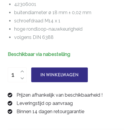
42306001
buitendiameter ø 18 mm ± 0,02 mm
schroefdraad M14 x 1
hoge rondloop-nauwkeurigheid
volgens DIN 6388
Beschikbaar via nabestelling
Spanmoer
IN WINKELWAGEN
6
D
Prijzen afhankelijk van beschikbaarheid !
-
Leveringstijd op aanvraag
42306001
Binnen 14 dagen retourgarantie
aantal