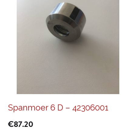
Spanmoer 6 D – 42306001
€
87.20