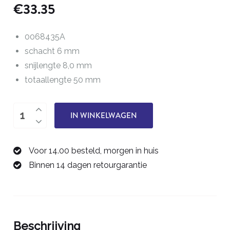
€
33.35
0068435A
schacht 6 mm
snijlengte 8,0 mm
totaallengte 50 mm
twee-
IN WINKELWAGEN
snijder
5,0
Voor 14.00 besteld, morgen in huis
mm
Binnen 14 dagen retourgarantie
0068435A
aantal
Beschrijving