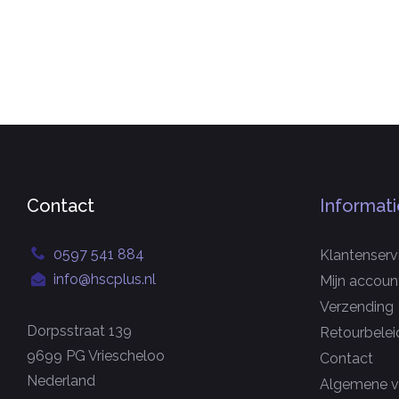
Contact
Informati
0597 541 884
Klantenserv
info@hscplus.nl
Mijn accoun
Verzending
Dorpsstraat 139
Retourbelei
9699 PG Vriescheloo
Contact
Nederland
Algemene v