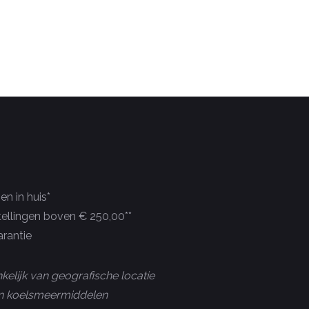
n in huis*
tellingen boven € 250,00**
rantie
kelijk van geografische locatie
 en koelsmeermiddelen