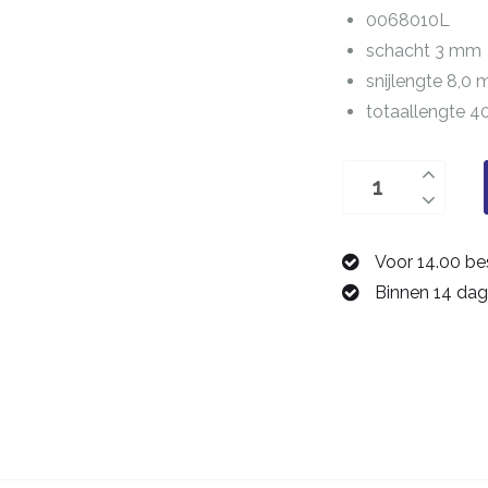
0068010L
schacht 3 mm
snijlengte 8,0
totaallengte 
twee-
snijder
1,0
Voor 14.00 be
mm
Binnen 14 dag
0068010L
aantal