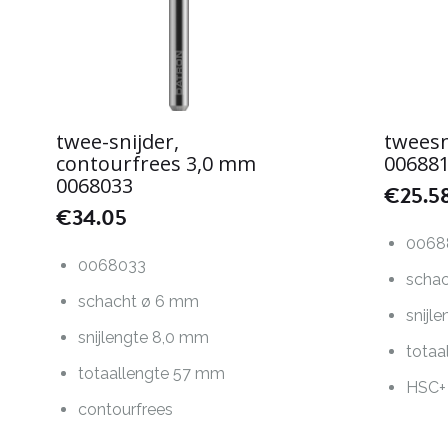
twee-snijder,
tweesn
contourfrees 3,0 mm
00688
0068033
€
25.5
€
34.05
0068
0068033
scha
schacht ø 6 mm
snijl
snijlengte 8,0 mm
totaa
totaallengte 57 mm
HSC+
contourfrees