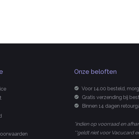
e
Onze beloften
Voor 14.00 besteld, morge
ice
Gratis verzending bij bes
t
Binnen 14 dagen retourga
d
*indien op voorraad en afhan
**geldt niet voor Vacucard
oorwaarden