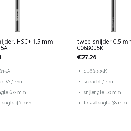
ijder, HSC+ 1,5 mm
twee-snijder 0,5 m
15A
0068005K
8
€
27.26
815A
0068005K
cht Ø 3 mm
schacht 3 mm
engte 6,0 mm
snijlengte 1.0 mm
llengte 40 mm
totaallengte 38 mm