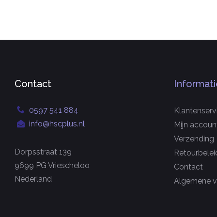
Contact
Informati
0597 541 884
Klantenserv
info@hscplus.nl
Mijn accoun
Verzending
Dorpsstraat 139
Retourbelei
9699 PG Vriescheloo
Contact
Nederland
Algemene v