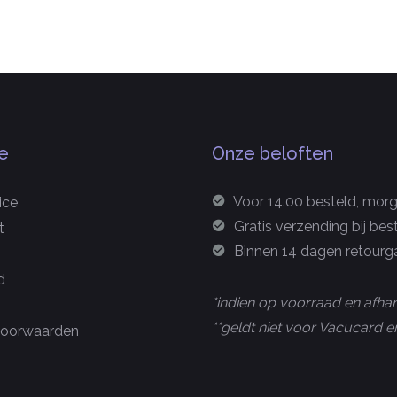
e
Onze beloften
Voor 14.00 besteld, morge
ice
Gratis verzending bij bes
t
Binnen 14 dagen retourga
d
*indien op voorraad en afhan
**geldt niet voor Vacucard
oorwaarden