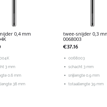
nijder 0,4 mm
twee-snijder 0,3 m
04K
0068003
0
€
37.16
004K
0068003
cht 3 mm
schacht 3 mm
engte 0.6 mm
snijlengte 0.9 mm
llengte 38 mm
totaallengte 39 mm