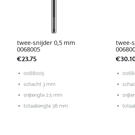
twee-snijder 0,5 mm
twee-s
0068005
00680
€
23.75
€
30.1
0068005
0068
schacht 3 mm
scha
snijlengte 2.5 mm
snijl
totaallengte 38 mm
totaa