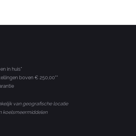
n in huis*
tellingen boven € 250,00**
rantie
kelijk van geografische locatie
 en koelsmeermiddelen