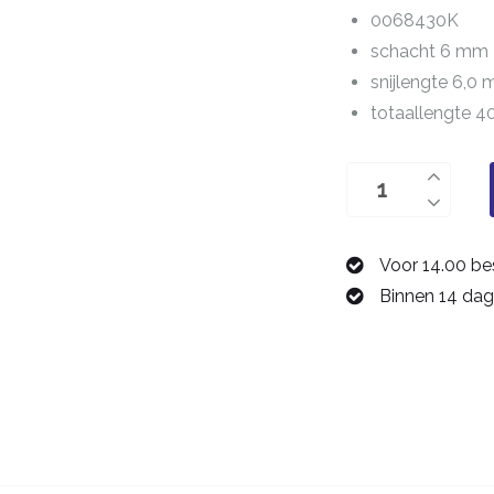
0068430K
schacht 6 mm
snijlengte 6,0
totaallengte 
twee-
snijder
3,0
Voor 14.00 be
mm
Binnen 14 dag
0068430K
aantal