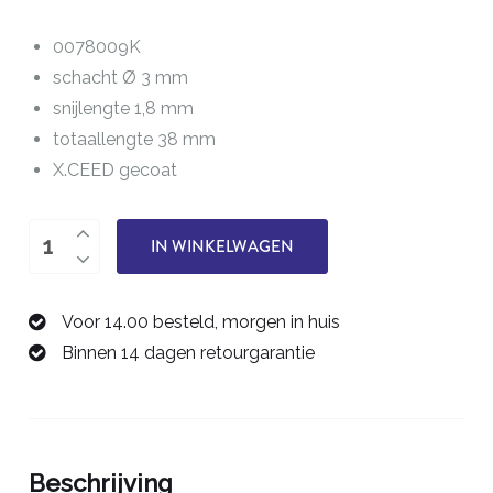
0078009K
schacht Ø 3 mm
snijlengte 1,8 mm
totaallengte 38 mm
X.CEED gecoat
tweesnijder
IN WINKELWAGEN
0,9
mm
Voor 14.00 besteld, morgen in huis
0078009K
Binnen 14 dagen retourgarantie
aantal
Beschrijving