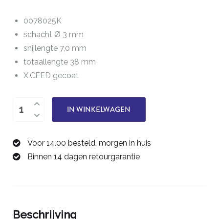
0078025K
schacht Ø 3 mm
snijlengte 7,0 mm
totaallengte 38 mm
X.CEED gecoat
tweesnijder
IN WINKELWAGEN
2,5
mm
Voor 14.00 besteld, morgen in huis
0078025K
Binnen 14 dagen retourgarantie
aantal
Beschrijving