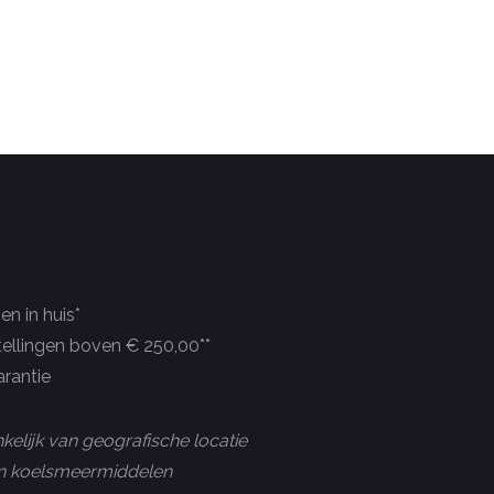
n in huis*
tellingen boven € 250,00**
rantie
kelijk van geografische locatie
 en koelsmeermiddelen