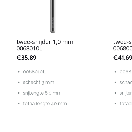
twee-snijder 1,0 mm
twee-s
0068010L
00680
€
35.89
€
41.6
0068010L
0068
schacht 3 mm
scha
snijlengte 8,0 mm
snijl
totaallengte 40 mm
totaa