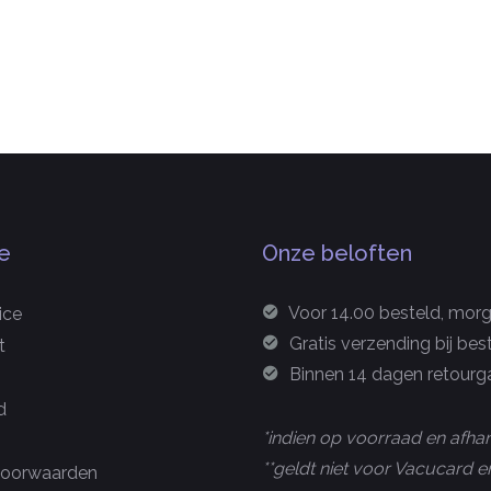
e
Onze beloften
Voor 14.00 besteld, morge
ice
Gratis verzending bij bes
t
Binnen 14 dagen retourga
d
*indien op voorraad en afhan
**geldt niet voor Vacucard
oorwaarden