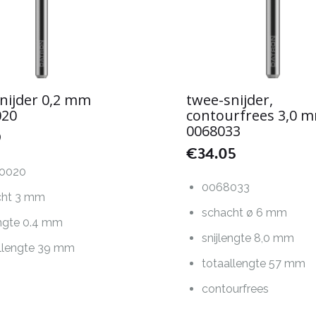
nijder 0,2 mm
twee-snijder,
020
contourfrees 3,0 
0068033
9
€
34.05
0020
0068033
cht 3 mm
schacht ø 6 mm
engte 0.4 mm
snijlengte 8,0 mm
llengte 39 mm
totaallengte 57 mm
contourfrees