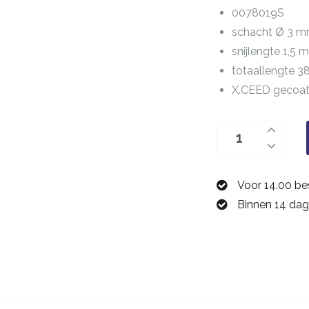
0078019S
schacht Ø 3 
snijlengte 1,5
totaallengte 
X.CEED gecoa
tweesnijder
1,9
mm
Voor 14.00 be
0078019S
Binnen 14 dag
aantal