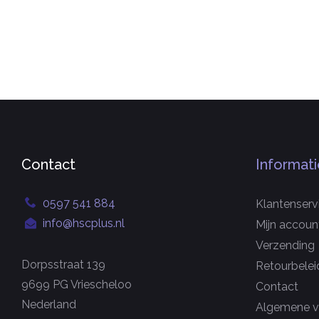
Contact
Informati
0597 541 884
Klantenserv
info@hscplus.nl
Mijn accoun
Verzending
Dorpsstraat 139
Retourbelei
9699 PG Vriescheloo
Contact
Nederland
Algemene v