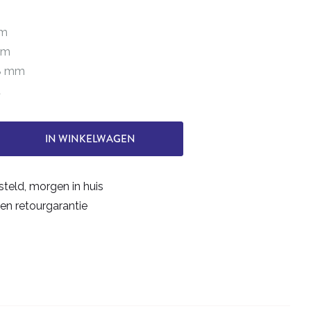
mm
 mm
38 mm
t
IN WINKELWAGEN
steld, morgen in huis
en retourgarantie