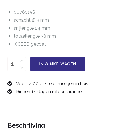
0078015S
schacht Ø 3 mm
snijlengte 1,4 mm
totaallengte 38 mm
X.CEED gecoat
tweesnijder
IN WINKELWAGEN
1,5
mm
Voor 14.00 besteld, morgen in huis
0078015S
Binnen 14 dagen retourgarantie
aantal
Beschrijving