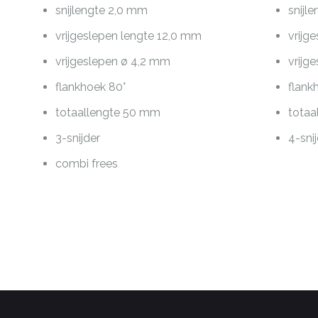
snijlengte 2,0 mm
snijl
vrijgeslepen lengte 12,0 mm
vrijg
vrijgeslepen ø 4,2 mm
vrijg
flankhoek 80°
flank
totaallengte 50 mm
totaa
3-snijder
4-sni
combi frees