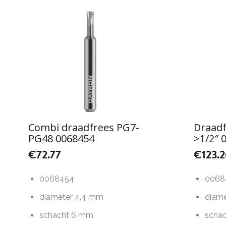
Combi draadfrees PG7-
Draadf
PG48 0068454
>1/2″ 
€
72.77
€
123.
0068454
0068
diameter 4,4 mm
diam
schacht 6 mm
scha