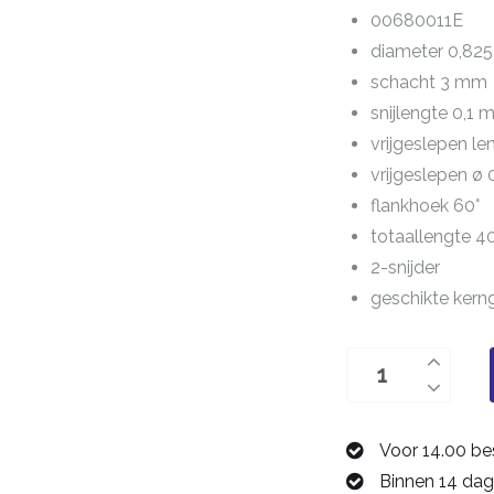
00680011E
diameter 0,82
schacht 3 mm
snijlengte 0,1
vrijgeslepen l
vrijgeslepen ø
flankhoek 60°
totaallengte 
2-snijder
geschikte ker
Draadfrees
M1,1
00680011E
Voor 14.00 be
aantal
Binnen 14 dag