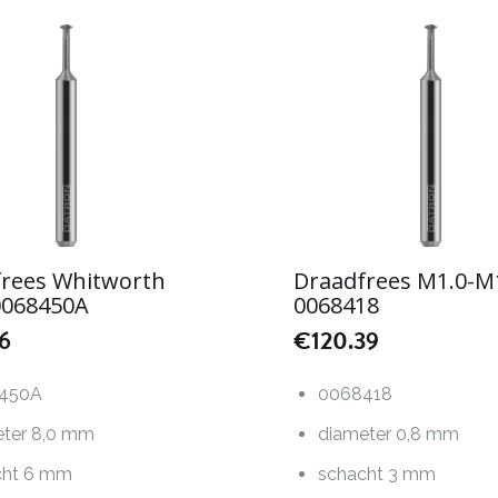
rees Whitworth
Draadfrees M1.0-M
0068450A
0068418
26
€
120.39
450A
0068418
eter 8,0 mm
diameter 0,8 mm
cht 6 mm
schacht 3 mm