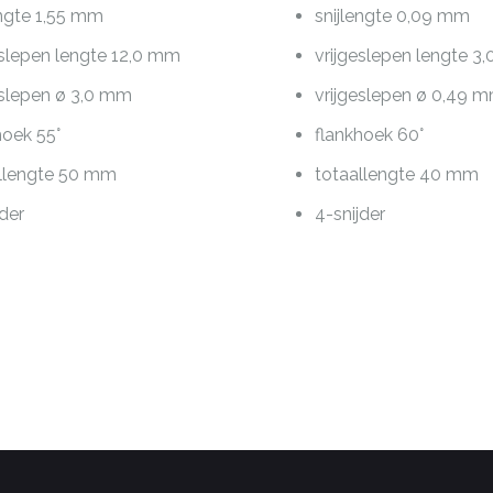
engte 1,55 mm
snijlengte 0,09 mm
eslepen lengte 12,0 mm
vrijgeslepen lengte 3
eslepen ø 3,0 mm
vrijgeslepen ø 0,49 
hoek 55°
flankhoek 60°
llengte 50 mm
totaallengte 40 mm
jder
4-snijder