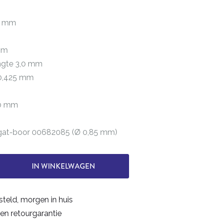
5 mm
 mm
engte 3,0 mm
 0,425 mm
40 mm
ngat-boor 00682085 (Ø 0,85 mm)
IN WINKELWAGEN
steld, morgen in huis
en retourgarantie