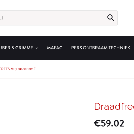
UBER & GRIMME
MAFAC
PERS ONTBRAAM TECHNIEK
REES M1,1 00680011E
Draadfre
€
59.02