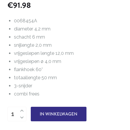
€
91.98
0068454A
diameter 4,2 mm
schacht 6 mm
snijlengte 2,0 mm
vrijgeslepen lengte 12,0 mm
vrijgeslepen ø 4,0 mm
flankhoek 60°
totaallengte 50 mm
3-snijder
combi frees
Combi
IN WINKELWAGEN
draadfrees
metr.