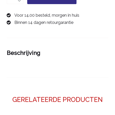
0,3
mm
Voor 14.00 besteld, morgen in huis
00683212
Binnen 14 dagen retourgarantie
aantal
Beschrijving
GERELATEERDE PRODUCTEN