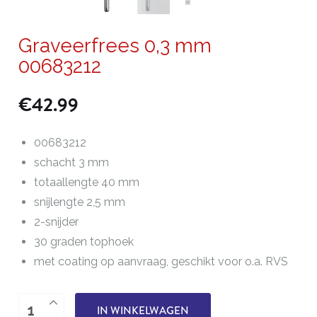
Graveerfrees 0,3 mm
00683212
€
42.99
00683212
schacht 3 mm
totaallengte 40 mm
snijlengte 2,5 mm
2-snijder
30 graden tophoek
met coating op aanvraag, geschikt voor o.a. RVS
Graveerfrees
IN WINKELWAGEN