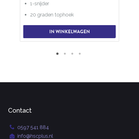
1-snijder
20 graden tophoek
IN WINKELWAGEN
Contact
0597 541 884
info@hscplus.nl