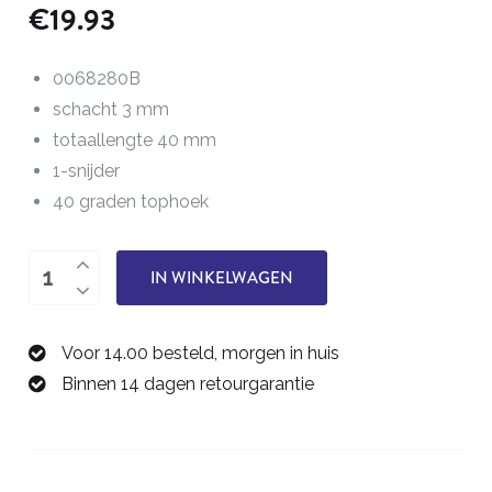
€
19.93
0068280B
schacht 3 mm
totaallengte 40 mm
1-snijder
40 graden tophoek
Graveerfrees
IN WINKELWAGEN
0,2
mm
Voor 14.00 besteld, morgen in huis
0068280B
Binnen 14 dagen retourgarantie
aantal