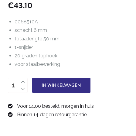
€
43.10
0068510A
schacht 6 mm
totaallengte 50 mm
1-snijder
20 graden tophoek
voor staalbewerking
Graveerfrees
IN WINKELWAGEN
0,2
mm
Voor 14.00 besteld, morgen in huis
0068510A
Binnen 14 dagen retourgarantie
aantal