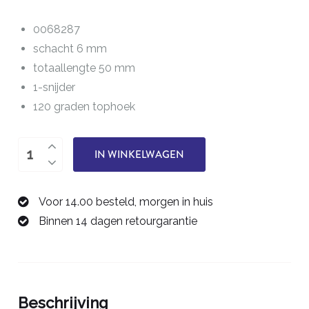
0068287
schacht 6 mm
totaallengte 50 mm
1-snijder
120 graden tophoek
Graveerfrees
IN WINKELWAGEN
0,1
mm
Voor 14.00 besteld, morgen in huis
0068287
Binnen 14 dagen retourgarantie
aantal
Beschrijving