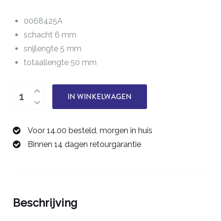
0068425A
schacht 6 mm
snijlengte 5 mm
totaallengte 50 mm
éénsnijder
IN WINKELWAGEN
2,5
mm
Voor 14.00 besteld, morgen in huis
0068425A
Binnen 14 dagen retourgarantie
aantal
Beschrijving