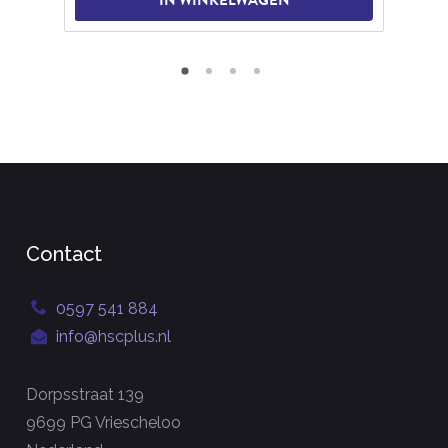
IN WINKELWAGEN
Contact
0597 541 884
info@hscplus.nl
Dorpsstraat 139
9699 PG Vriescheloo