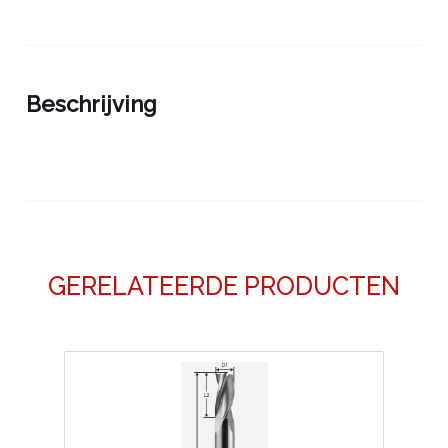
0068056K
aantal
Beschrijving
GERELATEERDE PRODUCTEN