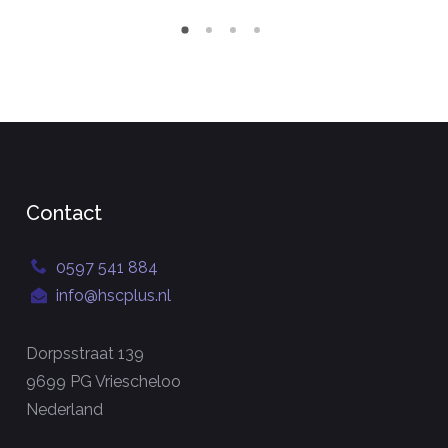
Contact
0597 541 884
info@hscplus.nl
Dorpsstraat 139
9699 PG Vriescheloo
Nederland