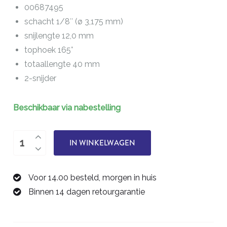
00687495
schacht 1/8″ (ø 3,175 mm)
snijlengte 12,0 mm
tophoek 165°
totaallengte 40 mm
2-snijder
Beschikbaar via nabestelling
boor
IN WINKELWAGEN
4,95
mm
Voor 14.00 besteld, morgen in huis
00687495
Binnen 14 dagen retourgarantie
aantal