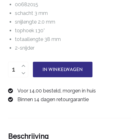
00682015
schacht 3 mm
snijlengte 2,0 mm
tophoek 130°
totaallengte 38 mm
2-snijder
boor
IN WINKELWAGEN
0,15
mm
Voor 14.00 besteld, morgen in huis
00682015
Binnen 14 dagen retourgarantie
aantal
Beschrijving