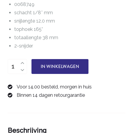
0068749
schacht 1/8″ mm
snijlengte 12,0 mm
tophoek 165°
totaallengte 38 mm
2-snijder
boor
IN WINKELWAGEN
4,9
mm
Voor 14.00 besteld, morgen in huis
0068749
Binnen 14 dagen retourgarantie
aantal
Beschrijving