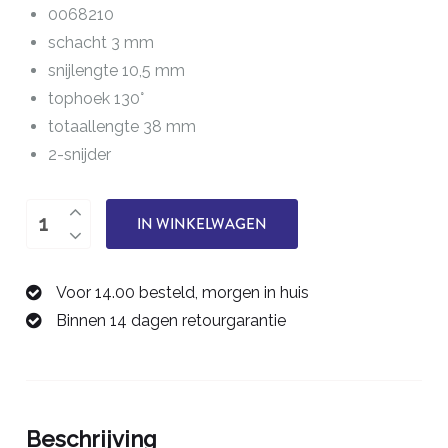
0068210
schacht 3 mm
snijlengte 10,5 mm
tophoek 130°
totaallengte 38 mm
2-snijder
boor
IN WINKELWAGEN
1,0
mm
Voor 14.00 besteld, morgen in huis
0068210
Binnen 14 dagen retourgarantie
aantal
Beschrijving