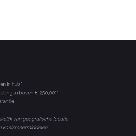
n in huis*
tellingen boven € 250,00**
rantie
kelijk van geografische locatie
 en koelsmeermiddelen