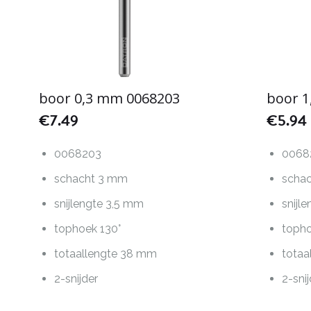
boor 0,3 mm 0068203
boor 
€
7.49
€
5.94
0068203
0068
schacht 3 mm
scha
snijlengte 3,5 mm
snijl
tophoek 130°
topho
totaallengte 38 mm
totaa
2-snijder
2-sni