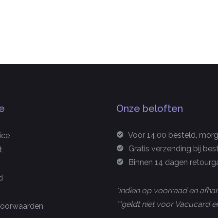
e
Onze beloften
Voor 14.00 besteld, morge
ice
Gratis verzending bij bes
t
Binnen 14 dagen retourga
d
*indien op voorraad en afhan
**geldt niet voor Vacucard
oorwaarden