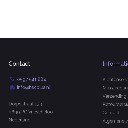
Contact
Informati
0597 541 884
Klantenserv
info@hscplus.nl
Mijn accoun
Verzending
Dorpsstraat 139
Retourbelei
9699 PG Vriescheloo
Contact
Nederland
Algemene v