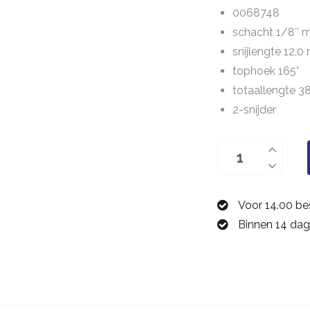
0068748
schacht 1/8″
snijlengte 12,
tophoek 165°
totaallengte 
2-snijder
boor
4,8
mm
Voor 14.00 be
0068748
Binnen 14 dag
aantal