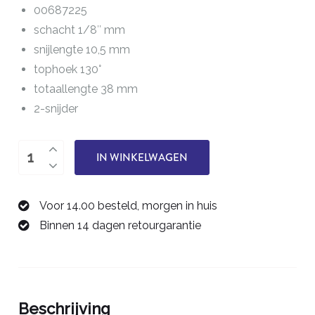
00687225
schacht 1/8″ mm
snijlengte 10,5 mm
tophoek 130°
totaallengte 38 mm
2-snijder
boor
IN WINKELWAGEN
2,25
mm
Voor 14.00 besteld, morgen in huis
00687225
Binnen 14 dagen retourgarantie
aantal
Beschrijving