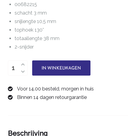
00682215
schacht 3 mm
snijlengte 10,5 mm
tophoek 130°
totaallengte 38 mm
2-snijder
boor
IN WINKELWAGEN
2,15
mm
Voor 14.00 besteld, morgen in huis
00682215
Binnen 14 dagen retourgarantie
aantal
Beschrijving