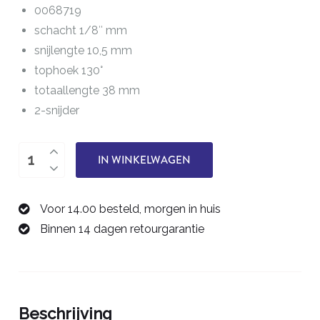
0068719
schacht 1/8″ mm
snijlengte 10,5 mm
tophoek 130°
totaallengte 38 mm
2-snijder
boor
IN WINKELWAGEN
1,9
mm
Voor 14.00 besteld, morgen in huis
0068719
Binnen 14 dagen retourgarantie
aantal
Beschrijving