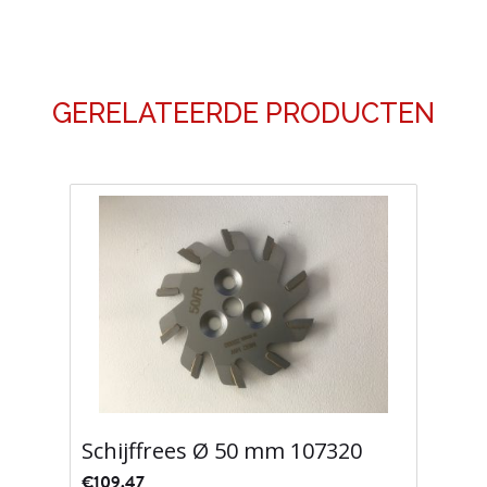
mm
SF80/R-
3-
GERELATEERDE PRODUCTEN
Z14
aantal
Schijffrees Ø 50 mm 107320
€
109.47