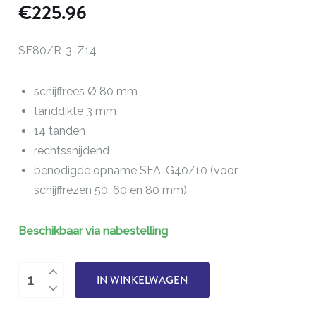
€
225.96
SF80/R-3-Z14
schijffrees Ø 80 mm
tanddikte 3 mm
14 tanden
rechtssnijdend
benodigde opname SFA-G40/10 (voor
schijffrezen 50, 60 en 80 mm)
Beschikbaar via nabestelling
Schijffrees
IN WINKELWAGEN
Ø
80