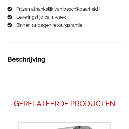
mm/ER11
Prijzen afhankelijk van beschikbaarheid !
42421030
Leveringstijd ca. 1 week
aantal
Binnen 14 dagen retourgarantie
Beschrijving
GERELATEERDE PRODUCTEN