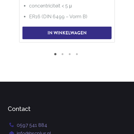
concentriciteit < 5 μ
ER16 (DIN 6499 – Vorm B)
IN WINKELWAGEN
Contact
0597 541 884
info@hscplus.nl