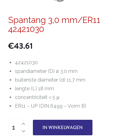
Spantang 3,0 mm/ER11
42421030
€
43.61
42421030
spandiameter (D) ø 3,0 mm
buitenste diameter (d) 11,7 mm
lengte (L) 18 mm
concentriciteit < 5 μ
ER11 – UP (DIN 6499 – Vorm B)
Spantang
IN WINKELWAGEN
3,0