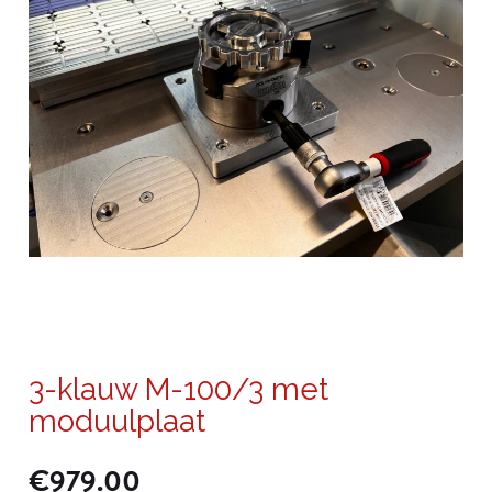
3-klauw M-100/3 met
moduulplaat
€
979.00