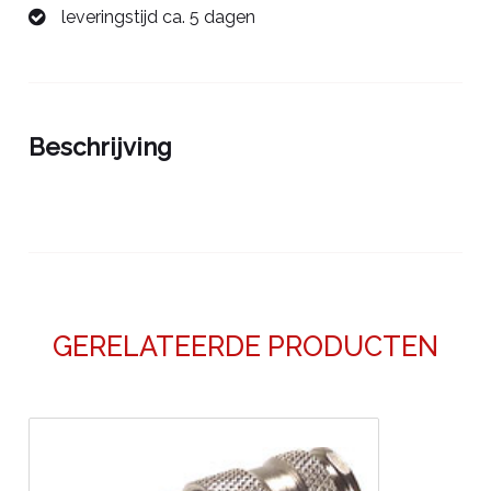
leveringstijd ca. 5 dagen
100/3
met
moduulplaat
aantal
Beschrijving
GERELATEERDE PRODUCTEN