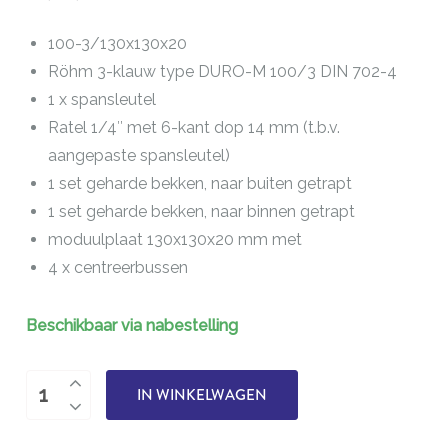
100-3/130x130x20
Röhm 3-klauw type DURO-M 100/3 DIN 702-4
1 x spansleutel
Ratel 1/4″ met 6-kant dop 14 mm (t.b.v.
aangepaste spansleutel)
1 set geharde bekken, naar buiten getrapt
1 set geharde bekken, naar binnen getrapt
moduulplaat 130x130x20 mm met
4 x centreerbussen
Beschikbaar via nabestelling
3-
IN WINKELWAGEN
klauw
M-